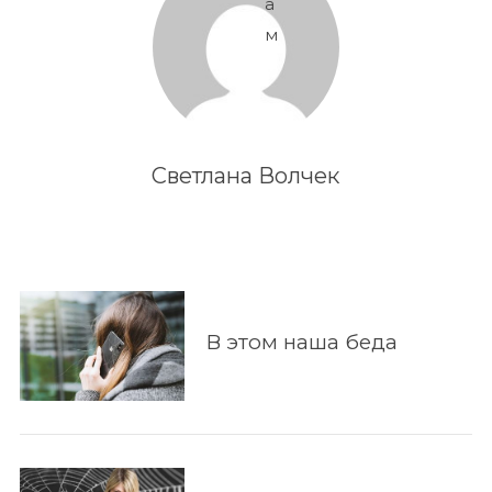
а
м
Светлана Волчек
В этом наша беда