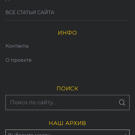
ВСЕ СТАТЬИ САЙТА
ИНФО
Контакты
О проекте
ПОИСК
S
По авторам
S
e
E
A
a
R
C
H
НАШ АРХИВ
r
c
Н