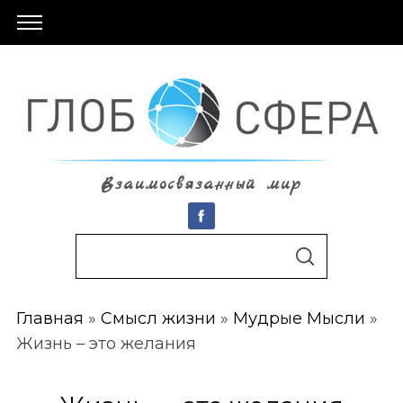
Взаимосвязанный мир
S
По авторам
S
e
E
A
a
R
C
Главная
»
Смысл жизни
»
Мудрые Мысли
»
r
H
Жизнь – это желания
c
h
f