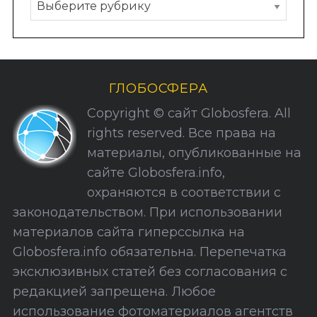
Р
у
б
р
и
ГЛОБОСФЕРА
к
Copyright © сайт Globosfera. All
и
rights reserved. Все права на
С
материалы, опубликованные на
а
сайте Globosfera.info,
й
охраняются в соответствии с
т
законодательством. При использовании
а
материалов сайта гиперссылка на
Globosfera.info обязательна. Перепечатка
эксклюзивных статей без согласования с
редакцией запрещена. Любое
использование фотоматериалов агентств