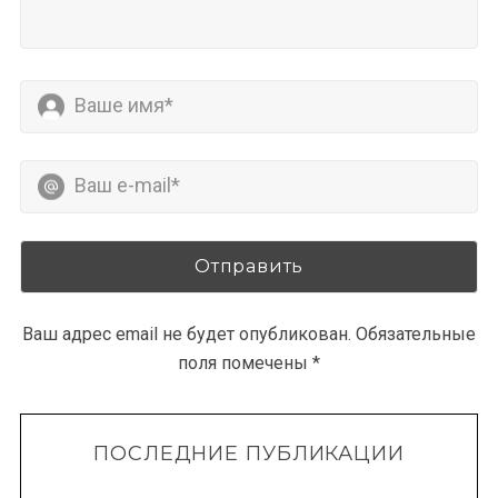
S
По авторам
e
a
Ваш адрес email не будет опубликован.
Обязательные
r
поля помечены
*
c
h
f
ПОСЛЕДНИЕ ПУБЛИКАЦИИ
o
r