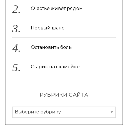
Счастье живёт рядом
Первый шанс
Остановить боль
Старик на скамейке
РУБРИКИ САЙТА
Р
у
б