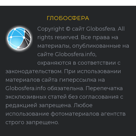
р
и
ГЛОБОСФЕРА
к
Copyright © сайт Globosfera. All
и
rights reserved. Все права на
С
материалы, опубликованные на
а
сайте Globosfera.info,
й
охраняются в соответствии с
т
законодательством. При использовании
а
материалов сайта гиперссылка на
Globosfera.info обязательна. Перепечатка
эксклюзивных статей без согласования с
редакцией запрещена. Любое
использование фотоматериалов агентств
строго запрещено.