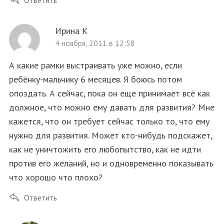
Ирина К
4 ноября, 2011 в 12:58
А какие рамки выстраивать уже можно, если
ребёнку-мальчику 6 месяцев. Я боюсь потом
опоздать. А сейчас, пока он еще принимает всё как
должное, что можно ему давать для развития? Мне
кажется, что он требует сейчас только то, что ему
S
По авторам
e
нужно для развития. Может кто-нибудь подскажет,
a
как не уничтожить его любопытство, как не идти
r
против его желаний, но и одновременно показывать
c
что хорошо что плохо?
h
f
Ответить
o
r
: