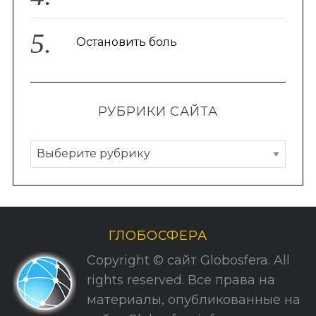
Остановить боль
РУБРИКИ САЙТА
Р
S
По авторам
у
e
б
a
r
р
c
и
ГЛОБОСФЕРА
h
к
f
Copyright © сайт Globosfera. All
и
o
rights reserved. Все права на
r
С
материалы, опубликованные на
:
а