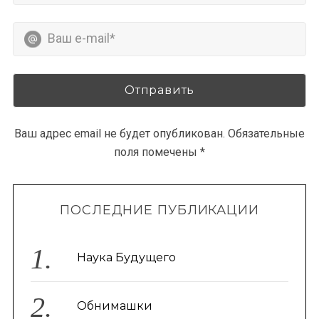
r
c
h
f
o
r
:
Ваш адрес email не будет опубликован.
Обязательные
поля помечены
*
ПОСЛЕДНИЕ ПУБЛИКАЦИИ
Наука Будущего
Обнимашки