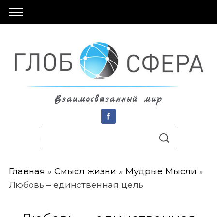
Взаимосвязанный мир
S
По авторам
S
e
E
A
a
R
C
Главная
»
Смысл жизни
»
Мудрые Мысли
»
r
H
Любовь – единственная цель
c
h
f