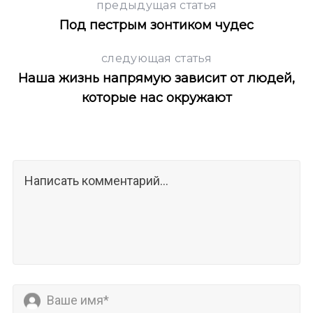
предыдущая статья
Под пестрым зонтиком чудес
следующая статья
Наша жизнь напрямую зависит от людей,
которые нас окружают
S
По авторам
e
a