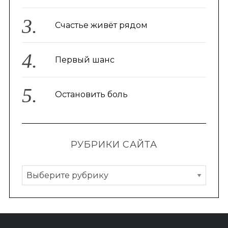
Счастье живёт рядом
Первый шанс
Остановить боль
РУБРИКИ САЙТА
Р
у
б
р