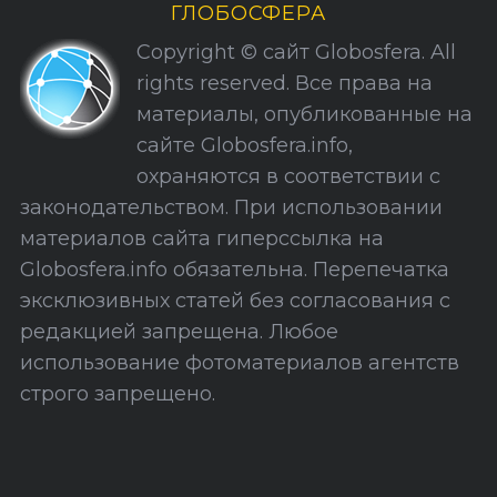
и
ГЛОБОСФЕРА
к
Copyright © сайт Globosfera. All
и
rights reserved. Все права на
С
материалы, опубликованные на
а
сайте Globosfera.info,
й
охраняются в соответствии с
т
законодательством. При использовании
а
материалов сайта гиперссылка на
Globosfera.info обязательна. Перепечатка
эксклюзивных статей без согласования с
редакцией запрещена. Любое
использование фотоматериалов агентств
строго запрещено.