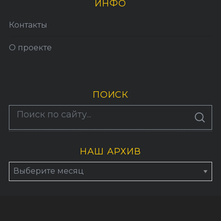
ИНФО
Контакты
О проекте
ПОИСК
По авторам
S
E
A
R
C
H
НАШ АРХИВ