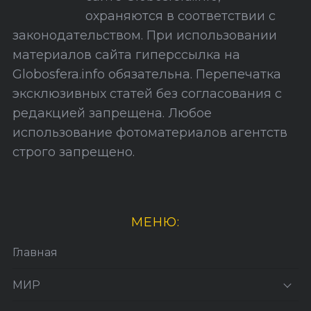
з
охраняются в соответствии с
а
законодательством. При использовании
п
материалов сайта гиперссылка на
и
Globosfera.info обязательна. Перепечатка
с
эксклюзивных статей без согласования с
е
редакцией запрещена. Любое
й
использование фотоматериалов агентств
строго запрещено.
МЕНЮ:
Главная
МИР