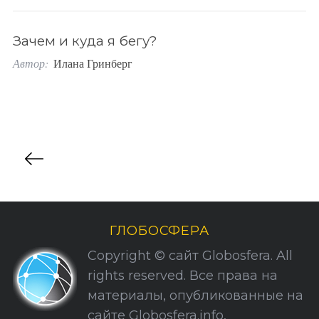
Зачем и куда я бегу?
Автор:
Илана Гринберг
П
S
По авторам
а
e
г
a
r
и
c
н
ГЛОБОСФЕРА
h
а
f
Copyright © сайт Globosfera. All
ц
o
rights reserved. Все права на
r
и
материалы, опубликованные на
:
я
сайте Globosfera.info,