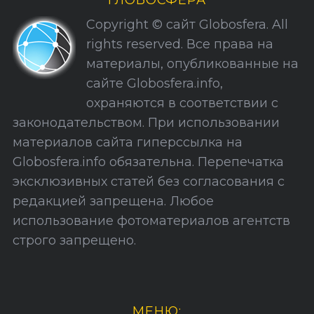
а
Copyright © сайт Globosfera. All
ц
rights reserved. Все права на
и
S
По авторам
материалы, опубликованные на
я
e
сайте Globosfera.info,
a
з
охраняются в соответствии с
r
а
законодательством. При использовании
c
п
h
материалов сайта гиперссылка на
и
f
Globosfera.info обязательна. Перепечатка
o
с
эксклюзивных статей без согласования с
r
е
редакцией запрещена. Любое
:
й
использование фотоматериалов агентств
строго запрещено.
МЕНЮ: