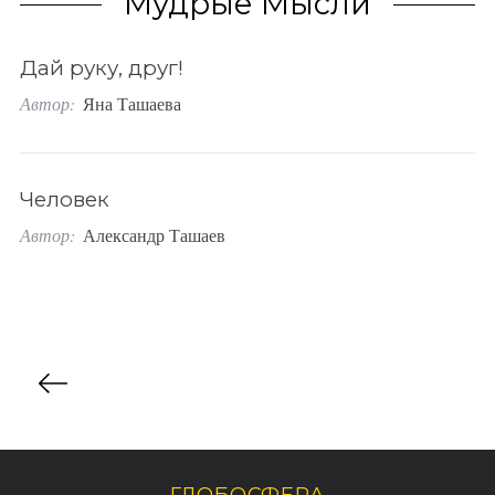
Мудрые Мысли
o
r
Дай руку, друг!
:
Автор:
Яна Ташаева
Человек
Автор:
Александр Ташаев
П
а
г
и
н
ГЛОБОСФЕРА