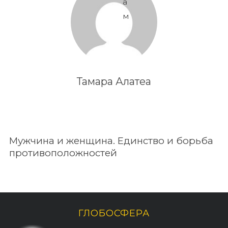
а
м
Тамара Алатеа
Мужчина и женщина. Единство и борьба
противоположностей
По авторам
ГЛОБОСФЕРА