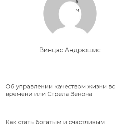
а
м
Винцас Андрюшис
Об управлении качеством жизни во
времени или Стрела Зенона
Как стать богатым и счастливым
По авторам