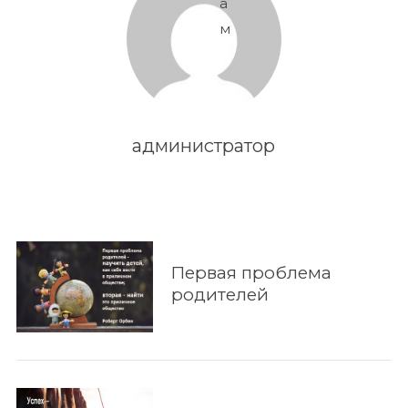
а
м
администратор
Первая проблема
родителей