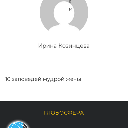
а
м
Ирина Козинцева
10 заповедей мудрой жены
По авторам
ГЛОБОСФЕРА