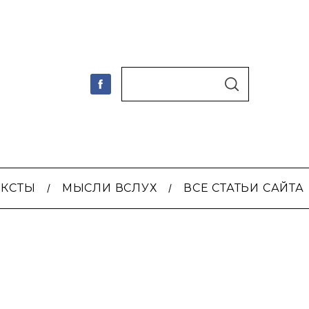
По авторам
S
E
A
R
C
H
ЕКСТЫ
МЫСЛИ ВСЛУХ
ВСЕ СТАТЬИ САЙТА