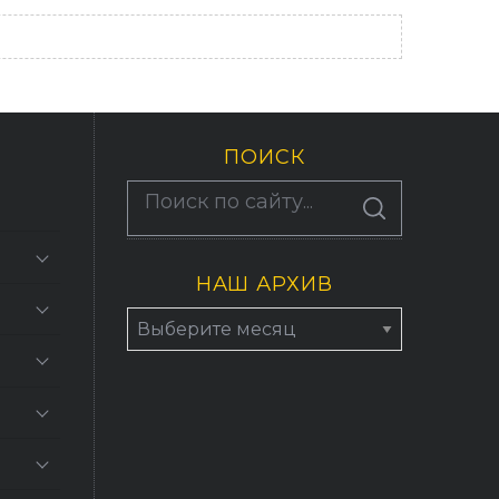
ПОИСК
По авторам
S
E
A
R
C
НАШ АРХИВ
H