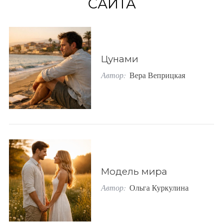
САЙТА
o
r
:
Цунами
Автор:
Вера Веприцкая
Модель мира
Автор:
Ольга Куркулина