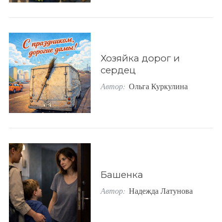
S
По авторам
e
a
r
Хозяйка дорог и
c
сердец
h
f
Автор:
Ольга Куркулина
o
r
:
Башенка
Автор:
Надежда Латунова