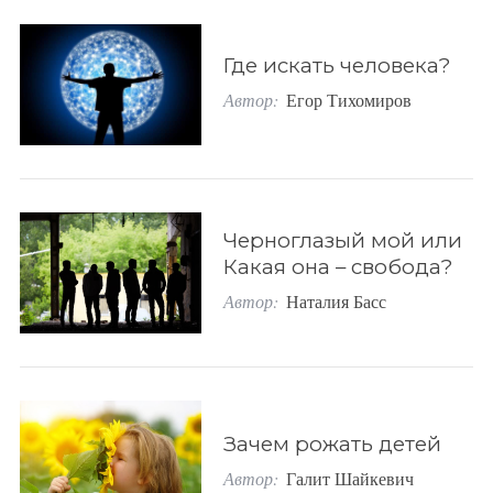
o
r
Где искать человека?
:
Автор:
Егор Тихомиров
Черноглазый мой или
Какая она – свобода?
Автор:
Наталия Басс
Зачем рожать детей
Автор:
Галит Шайкевич