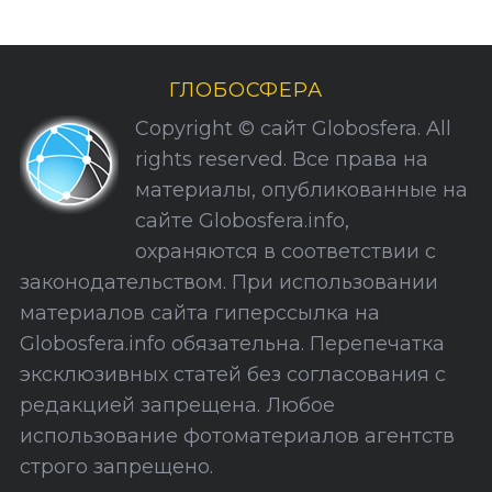
г
и
н
ГЛОБОСФЕРА
а
Copyright © сайт Globosfera. All
ц
rights reserved. Все права на
и
материалы, опубликованные на
я
сайте Globosfera.info,
з
охраняются в соответствии с
а
законодательством. При использовании
п
материалов сайта гиперссылка на
и
Globosfera.info обязательна. Перепечатка
с
эксклюзивных статей без согласования с
е
редакцией запрещена. Любое
й
использование фотоматериалов агентств
строго запрещено.