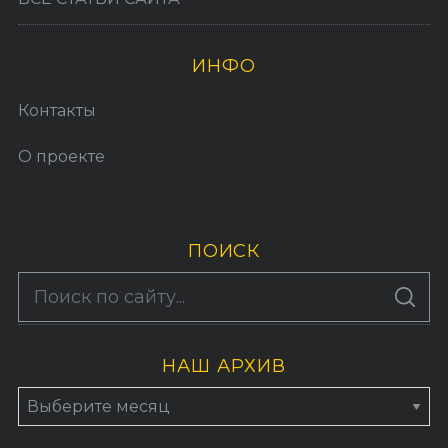
ИНФО
Контакты
О проекте
ПОИСК
S
По авторам
S
e
E
A
a
R
C
H
НАШ АРХИВ
r
c
Н
h
а