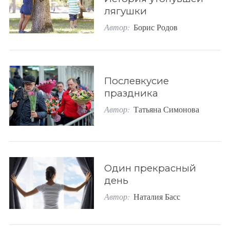
лягушки
Автор:
Борис Родов
Послевкусие
праздника
Автор:
Татьяна Симонова
S
По авторам
e
a
r
c
Один прекрасный
h
день
f
Автор:
Наталия Басс
o
r
: